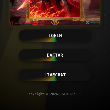
LOGIN
DAFTAR
LIVECHAT
Copyright © 2026. SEO GENDUDE